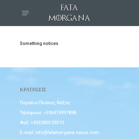
Something notices
ΚΡΑΤΗΣΕΙΣ
Παραλία Πλάκας, Νάξος
Τηλέφωνο:
+306974997898
Φαξ: +3022850 29310
E-mail:
info@fatamorgana-naxos.com