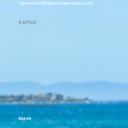
reservations@fatamorgana-naxos.com
ΧΑΡΤΗΣ
Χρήσιμοι Σύνδεσμοι
Αρχική