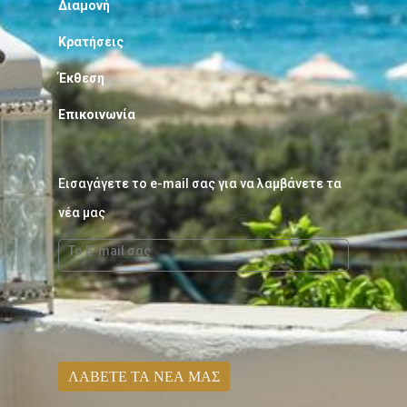
Διαμονή
Κρατήσεις
Έκθεση
Επικοινωνία
Εισαγάγετε το e-mail σας για να λαμβάνετε τα
νέα μας