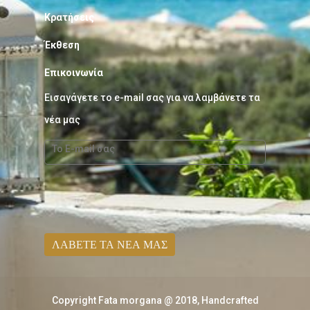
Κρατήσεις
Έκθεση
Επικοινωνία
Εισαγάγετε το e-mail σας για να λαμβάνετε τα
νέα μας
Copyright Fata morgana @ 2018,
Handcrafted