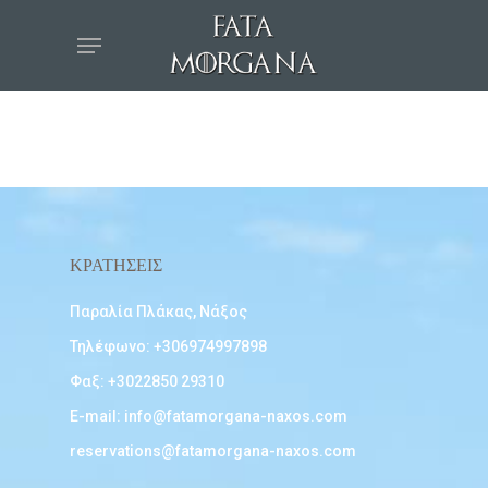
ΚΡΑΤΗΣΕΙΣ
Παραλία Πλάκας, Νάξος
Τηλέφωνο:
+306974997898
Φαξ: +3022850 29310
E-mail:
info@fatamorgana-naxos.com
reservations@fatamorgana-naxos.com